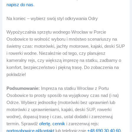
napisz do nas
.
Na koniec – wybierz swój styl odkrywania Odry
Wypożyczalnia sprzętu wodnego Wrocław w Porcie
Osobowice to wolność wyboru i mnóstwo scenariuszy na
świetny czas: motorówki, jachty motorowe, kajaki, deski SUP
i rowerki wodne. Niezależnie od tego, czy planujesz
kameralny rejs, czy większą imprezę na statku, zadbamy o
komfort, bezpieczeństwo i piękną trasę. Do zobaczenia na
pokładzie!
Podsumowanie:
Impreza na statku Wrocław z Portu
Osobowice to prosty sposób na wyjątkowy czas nad (i na)
Odrze. Wybierz jednostkę (motorówki bez uprawnień lub
motorówki z uprawnieniami, kajaki, deski SUP, rowerki
wodne), dopasuj trasę i czas, ustal dodatki i zarezerwuj
termin. Sprawdź
ofertę
,
cennik
i zarezerwuj rejs:
portosobowice.pl/kontakt
lub telefonicznie
+48 690 30 40 60
.